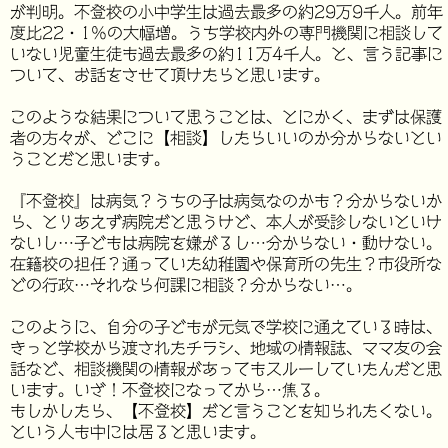
が判明。不登校の小中学生は過去最多の約29万9千人。前年
度比22・1%の大幅増。うち学校内外の専門機関に相談して
いない児童生徒も過去最多の約11万4千人。と、言う記事に
ついて、お話をさせて頂けたらと思います。
このような結果について思うことは、とにかく、まずは保護
者の方々が、どこに【相談】したらいいのか分からないとい
うことだと思います。
『不登校』は病気？うちの子は病気なのかも？分からないか
ら、とりあえず病院だと思うけど、本人が受診しないといけ
ないし…子どもは病院を嫌がるし…分からない・動けない。
在籍校の担任？通っていた幼稚園や保育所の先生？市役所な
どの行政…それなら何課に相談？分からない…。
このように、自分の子どもが元気で学校に通えている時は、
きっと学校から渡されたチラシ、地域の情報誌、ママ友の会
話など、相談機関の情報があってもスルーしていたんだと思
います。いざ！不登校になってから…焦る。
もしかしたら、【不登校】だと言うことを知られたくない。
という人も中には居ると思います。