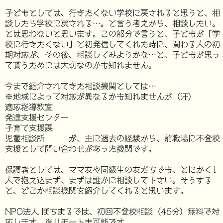
子どもとしては、行きたくない学校に戻されると思うと、相
談したら学校に戻される…。と言う考えから、相談したい。
とは思わないと思います。この部分で言うと、子どもが「学
校に行きたくない」と初発信してくれた時に、関わる人の初
期対応が、その後、相談してみようかな…と、子どもが思っ
て貰うためには大切なのかも知れません。
今まで紹介されてきた相談機関としては…
※地域によって対応が異なるかも知れませんが（汗）
適応指導教室
発達支援センター
子育て支援課
児童相談所 が、主に過去の経験から、前職場に不登校
支援として問い合わせがあった機関です。
保護者としては、ママ友や同級生の友だちでも、とにかく1
人で抱え込まず、まずは誰かに相談して下さい。そうする
と、どこか相談機関を紹介してくれると思います。
NPO法人 ぼちまるでは、初回不登校相談（45分）無料で対
応します。※リモートも可能です。