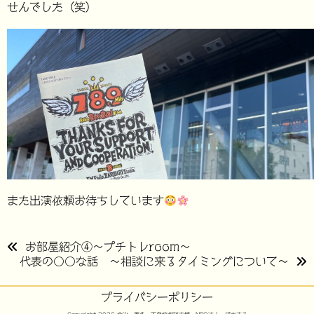
せんでした（笑）
また出演依頼お待ちしています
投
お部屋紹介④～プチトレroom～
代表の〇〇な話 ～相談に来るタイミングについて～
稿
ナ
プライバシーポリシー