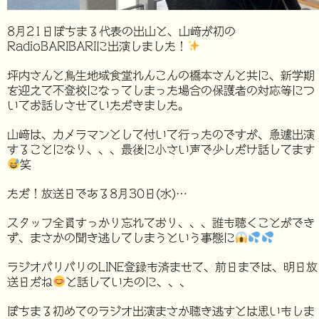
8月21日ぼちまる代表の出山と、山﨑が初の
RadioBARIBARIに出演しました！
坪内さんと鳥生地域食堂れんこんの橋本さんと共に、新学期
を迎えて不登校になってしまった場合の保護者の対応等につ
いてお話しさせていただきました。
山﨑は、カメラマンとして付いて行ったのですが、急遽出演
することになり、、、最後に小さい声で少しだけ話してます
笑
ただ！放送日である8月30日(水)…
スタッフ全員すっかり忘れており、、、誰も聴くことができ
ず、まさかの聞き逃してしまうという事態に
ラジオバリバリのLINE登録も済ませて、前日までは、明日放
送日だね
と話していたのに、、、
ぼちまる初めてのラジオ出演まさか聴き逃すとは思いもしま