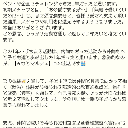
ベントや企画にチャレンジできた1年だったと思います。
初期スタッフとは、「あのぼちまるが…」「無給で働いてい
たのに…」と、目に涙を潤ませて、皆様に愛され支えて頂い
た結果、スタッフや利用者に還元できるようになりました。
本当にありがとうございます。
この恩を、しっかり活動を通して返していきたいと考えてい
ます。
この1年…ぼちまる活動は、内向きだった活動から外向きへ
と子ども達と歩み出した1年だったと思います。象徴的なの
が、【みなとマルシェ】への出店です
この体験
を通して、子ども達には仲間と目標に向かって働
く（就労）体験から得られる部活的な教育的視点と、物作り
と販売（接客）を通して、自己探究を促すきっかけになれば
と考えて活動してきました。その狙いは一部の子どもから感
想でも現れていました。
また、仲間と稼いで得られた利益を児童養護施設へ寄付する