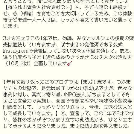
と言うことも、NPO法人ぼちまるの理念として掲げている
【得られた資金を社会貢献に…】を、子ども達にも経験さ
せ、心（情緒）を育むことを大切にしているため、この体験
も子ども達一人一人には、しっかり考えて貰いたいと思って
います。
3才を迎えるこの1年では、勿論、みなとマルシェの後期の販
売は継続していきますが、ぼちまるの発信源である公式
Instagramで発表はしていない次なる体験を通して、また、
違う角度から子ども達の成長のきっかけになる大きな活動を
（10月には）企画しています
1年目を振り返ったこのブログでは【まだ１歳です。つかま
り立ちの状態で、足元はおぼつかない乳幼児ですが、色々な
事例に対し、真剣に寄り添いNPO法人 ぼちまるとしてでき
ることを全力で実施し、全国でも類をみない特殊な不登校専
門機関として、しっかりひとり立ちし、今後、立派な法人と
して成長していきます。】と、宣言して、この1年で2才にな
り、皆様のおかげでつかまり立ちの乳幼児から、ひとり立ち
して歩けるようになりました。まさに幼児期を迎えました。