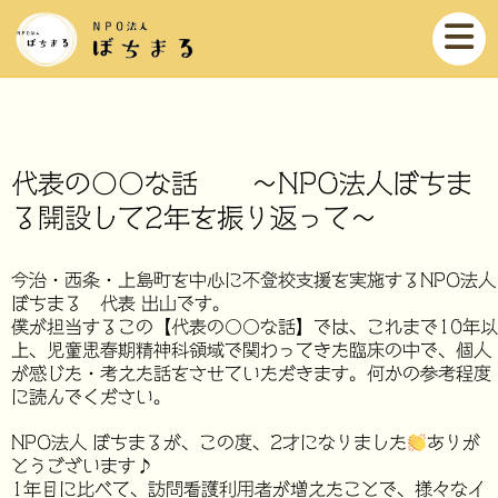
代表の〇〇な話 ～NPO法人ぼちま
る開設して2年を振り返って～
今治・西条・上島町を中心に不登校支援を実施するNPO法人
ぼちまる 代表 出山です。
僕が担当するこの【代表の〇〇な話】では、これまで10年以
上、児童思春期精神科領域で関わってきた臨床の中で、個人
が感じた・考えた話をさせていただきます。何かの参考程度
に読んでください。
NPO法人 ぼちまるが、この度、2才になりました
ありが
とうございます♪
1年目に比べて、訪問看護利用者が増えたことで、様々なイ