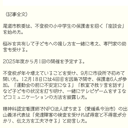
（記事全文）
尾道市教委は、不登校の小中学生の保護者を招く「座談会」
を始めた。
悩みを共有して子どもへの接し方を一緒に考え、専門家の助
言も受ける。
2025年度から月1回の開催を予定する。
不登校が年々増えていることを受け、9月に市役所で初めて
開いた。12月18日には4回目を因島で開き、保護者6人が参
加。「運動会の前に不安定になる」「教室で独り言を話す」
など子どもの状況を打ち明け、一緒にテレビゲームをするな
どコミュニケーションの方法を披露した。
精神科認定看護師でNPO法人ぼちまる（愛媛県今治市）の出
山義洋代表は「発達障害の検査を受ければ得意と不得意が分
かり、伝え方を工夫できる」と助言した。