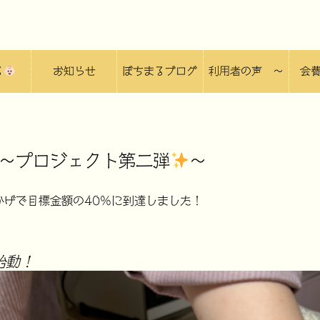
る
お知らせ
ぼちまるブログ
利用者の声 〜
会
ぼちlog 〜
〜プロジェクト第二弾
〜
かげで
目標金額の40%に到達
しました！
始動！