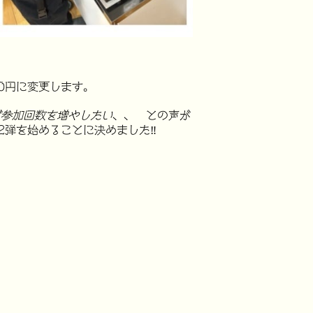
0円
に変更します。
ば参加回数を増やしたい
、、 との声が
弾を始めることに決めました‼︎