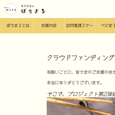
ぼちまるとは
支援内容
訪問看護ステー
ベビま
ション
クラウドファンディング
有難いことに、皆さまのご支援のお
本当にありがとうございます。
そこで、プロジェクト第2弾