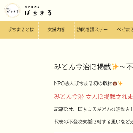
ぼちまるとは
支援内容
訪問看護ステー
ベビま
ション
みとん今治に掲載
〜
NPO法人ぼちまる初の取材
みとん今治 さんに掲載され
記事には、ぼちまるがどんな活動を
代表の不登校支援に対する思いなど