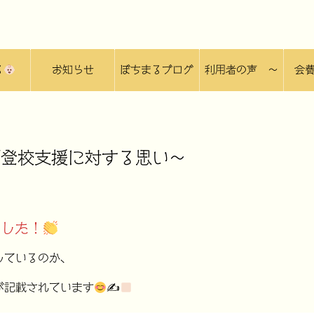
る
お知らせ
ぼちまるブログ
利用者の声 〜
会
ぼちlog 〜
不登校支援に対する思い〜
ました！
しているのか、
が記載されています
✍