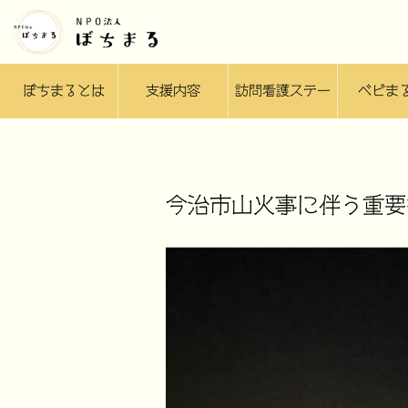
ぼちまるとは
支援内容
訪問看護ステー
ベビま
ション
今治市山火事に伴う重要