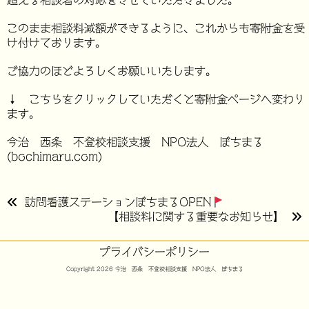
超える相談者の対応をさせていただきました。
このまま相談料減額ができるように、これからも寄附金を受
け付けております。
ご協力のほどよろしくお願いいたします。
↓ こちらをクリックしていただくと寄附金ページへ変わり
ます。
今治 西条 不登校相談支援 NPO法人 ぼちまる
(bochimaru.com)
投
訪問看護ステーションぼちまるOPEN
【相談料に関する重要なお知らせ】
稿
ナ
プライバシーポリシー
ビ
Copyright 2026 今治 西条 不登校相談支援 NPO法人 ぼちまる
ゲ