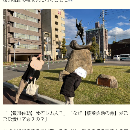
猿飛佐助の像を見に行くことに
「【猿飛佐助】は何した人？」「なぜ【猿飛佐助の像】がこ
こに置いてあるの？」