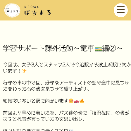
学習サポート課外活動～電車
編②～
今回は、女子3人とスタッフ2人で今治駅から波止浜駅に向か
います！
行きの車の中では、好きなアーティストの話や道中に見つけ
た変わった石の像を見つけて盛り上がり、
和気あいあいと駅に向かいます
前回より早めに着いた為、バス停の傍に「猿飛佐助」の像が
あると代表が言っていたのを思い出し、